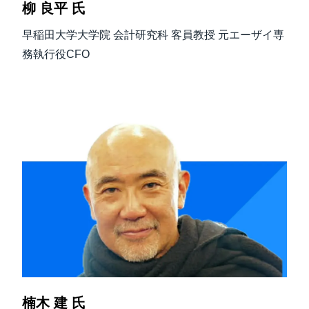
柳 良平 氏
早稲田大学大学院 会計研究科 客員教授 元エーザイ専
務執行役CFO
楠木 建 氏