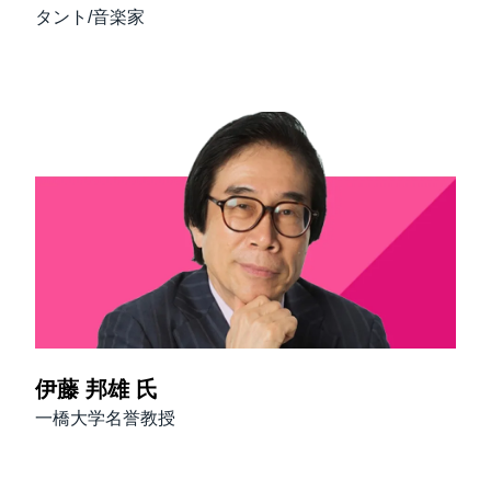
タント/音楽家
伊藤 邦雄 氏
一橋大学名誉教授